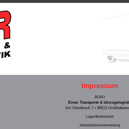
Impressum
BÜRO
Enser Transporte & Umzugslogist
Am Steinbruch 7 • 90613 Großhabersd
Lager/Betriebshof
Arbeitsbühnenvermietung