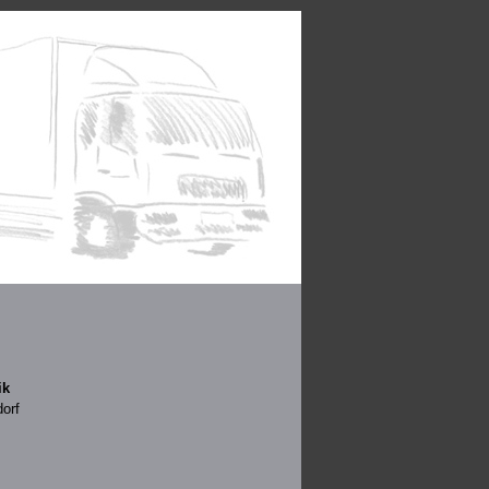
ik
orf