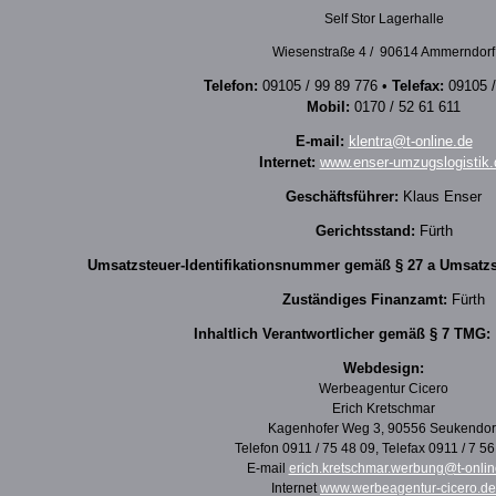
Self Stor Lagerhalle
Wiesenstraße 4 / 90614 Ammerndorf
Telefon:
09105 / 99 89 776 •
Telefax:
09105 /
Mobil:
0170 / 52 61 611
E-mail:
klentra@t-online.de
Internet:
www.enser-umzugslogistik.
Geschäftsführer:
Klaus Enser
Gerichtsstand:
Fürth
Umsatzsteuer-Identifikationsnummer gemäß § 27 a Umsatz
Zuständiges Finanzamt:
Fürth
Inhaltlich Verantwortlicher gemäß § 7 TMG:
Webdesign:
Werbeagentur Cicero
Erich Kretschmar
Kagenhofer Weg 3, 90556 Seukendor
Telefon 0911 / 75 48 09, Telefax 0911 / 7 5
E-mail
erich.kretschmar.werbung@t-onlin
Internet
www.werbeagentur-cicero.de