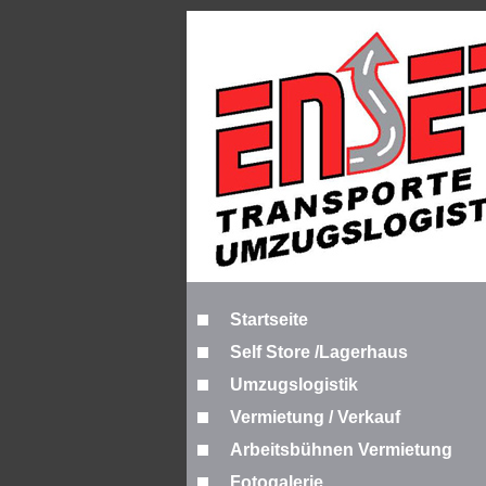
Startseite
Self Store /Lagerhaus
Umzugslogistik
Vermietung / Verkauf
Arbeitsbühnen Vermietung
Fotogalerie