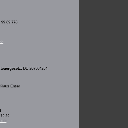
 99 89 778
de
steuergesetz:
DE 207304254
Klaus Enser
f
6 79 29
e.de